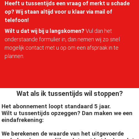
Heeft u tussentijds een vraag of merkt u schade
op? Wij staan altijd voor u klaar via mail of
telefoon!
Wilt u dat wij bij u langskomen?
Vul dan het
onderstaande formulier in, dan nemen wij zo snel
mogelijk contact met u op om een afspraak in te
plannen.
Wat als ik tussentijds wil stoppen?
Het abonnement loopt standaard 5 jaar.
Wilt u tussentijds opzeggen? Dan maken we een
eindafrekening:
We berekenen de waarde van het uitgevoerde